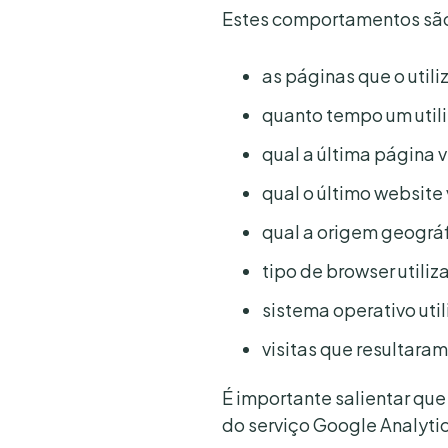
Estes comportamentos são
as páginas que o utiliz
quanto tempo um utili
qual a última página v
qual o último website 
qual a origem geográfi
tipo de browser utiliz
sistema operativo uti
visitas que resultara
É importante salientar qu
do serviço Google Analytic