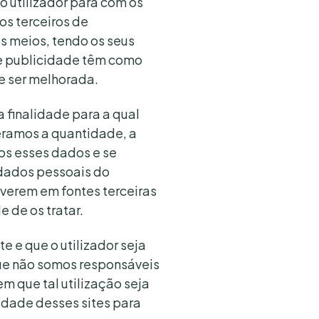
o utilizador para com os
os terceiros de
s meios, tendo os seus
 de publicidade têm como
e ser melhorada.
 finalidade para a qual
eramos a quantidade, a
os esses dados e se
 dados pessoais do
tiverem em fontes terceiras
 de os tratar.
e e que o utilizador seja
que não somos responsáveis
em que tal utilização seja
cidade desses sites para