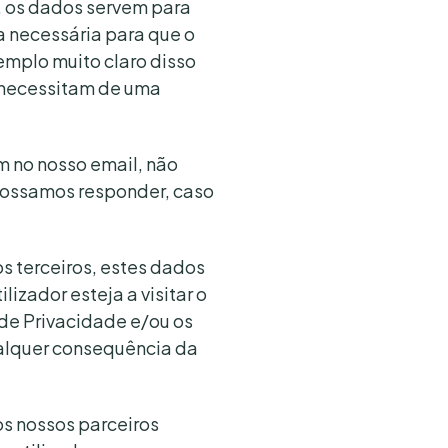
, os dados servem para
a necessária para que o
emplo muito claro disso
e necessitam de uma
am no nosso email, não
possamos responder, caso
os terceiros, estes dados
izador esteja a visitar o
 de Privacidade e/ou os
ualquer consequência da
os nossos parceiros