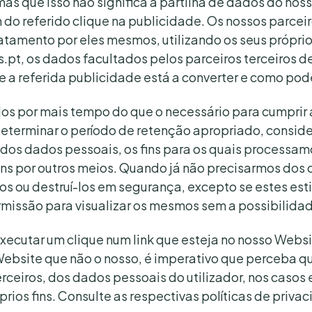
mas que isso não significa a partilha de dados do noss
o referido clique na publicidade. Os nossos parceir
atamento por eles mesmos, utilizando os seus próprio
os.pt, os dados facultados pelos parceiros terceiros
e a referida publicidade está a converter e como pod
s por mais tempo do que o necessário para cumprir a
eterminar o período de retenção apropriado, consid
 dos dados pessoais, os fins para os quais processam
ns por outros meios. Quando já não precisarmos dos
-los ou destruí-los em segurança, excepto se estes es
issão para visualizar os mesmos sem a possibilidade
executar um clique num link que esteja no nosso Websit
Website que não o nosso, é imperativo que perceba 
terceiros, dos dados pessoais do utilizador, nos casos 
prios fins. Consulte as respectivas políticas de priva