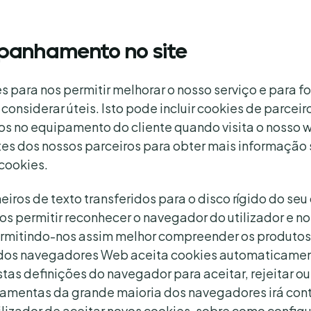
panhamento no site
es para nos permitir melhorar o nosso serviço e para 
onsiderar úteis. Isto pode incluir cookies de parceir
 no equipamento do cliente quando visita o nosso we
tes dos nossos parceiros para obter mais informação 
 cookies.
iros de texto transferidos para o disco rígido do se
s permitir reconhecer o navegador do utilizador e n
permitindo-nos assim melhor compreender os produtos 
 dos navegadores Web aceita cookies automaticamente
stas definições do navegador para aceitar, rejeitar ou
rramentas da grande maioria dos navegadores irá co
lizador de aceitar novos cookies, sobre como config