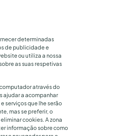
fornecer determinadas
os de publicidade e
bsite ou utiliza a nossa
sobre as suas respetivas
u computador através do
os ajudar a acompanhar
e serviços que lhe serão
, mas se preferir, o
 eliminar cookies. A zona
nter informação sobre como
urar o navegador para o