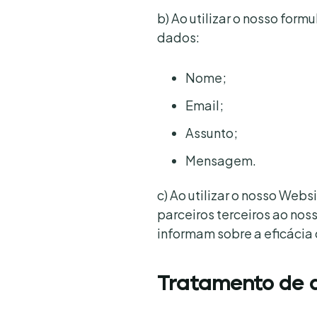
b) Ao utilizar o nosso form
dados:
Nome;
Email;
Assunto;
Mensagem.
c) Ao utilizar o nosso Webs
parceiros terceiros ao no
informam sobre a eficáci
Tratamento de d