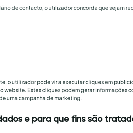
ulário de contacto, o utilizador concorda que sejam r
ite, o utilizador pode vir a executar cliques em publi
sso website. Estes cliques podem gerar informações
a de uma campanha de marketing.
ados e para que fins são tratad