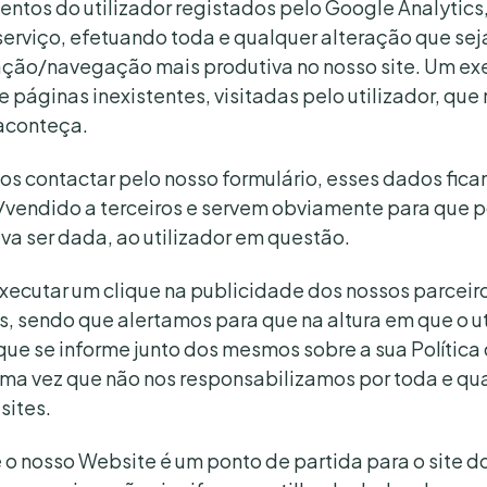
ntos do utilizador registados pelo Google Analytics
erviço, efetuando toda e qualquer alteração que sej
ização/navegação mais produtiva no nosso site. Um ex
 páginas inexistentes, visitadas pelo utilizador, qu
 aconteça.
 nos contactar pelo nosso formulário, esses dados fic
/vendido a terceiros e servem obviamente para que 
va ser dada, ao utilizador em questão.
 executar um clique na publicidade dos nossos parceir
 sendo que alertamos para que na altura em que o util
 que se informe junto dos mesmos sobre a sua Política
uma vez que não nos responsabilizamos por toda e q
sites.
o nosso Website é um ponto de partida para o site d