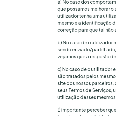
a) No caso dos comportame
que possamos melhorar o s
utilizador tenha uma util
mesmo é a identificação de
correção para que tal não
b) No caso de o utilizador
sendo enviado/partilhado
vejamos que a resposta de
c) No caso de o utilizador
são tratados pelos mesmos,
site dos nossos parceiros,
seus Termos de Serviços, 
utilização desses mesmos 
É importante perceber que 